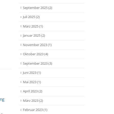
September 2025
(2)
Juli 2025
(2)
März 2025
(1)
Januar 2025
(2)
November 2023
(1)
Oktober 2023
(4)
September 2023
(3)
Juni 2023
(1)
Mai 2023
(1)
April 2023
(2)
mB –
29
26
der
ung
gem.E – Spielfest in Allach
März 2023
(2)
Jan.
Mai
Am 1
Vor mehr als 70 Zuschauern
Februar 2023
(1)
Juge
in Allach spielte die E-Klasse