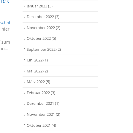
 Das
Qual
des VfR Garching erneut ein
Januar 2023
(3)
Spie
gutes und Kräfte zehrendes
näch
Dezember 2022
(3)
Handballturnier. Im...
schaft
read
read more
November 2022
(2)
 hier
Oktober 2022
(5)
f zum
nn...
September 2022
(2)
Juni 2022
(1)
Mai 2022
(2)
März 2022
(5)
Februar 2022
(3)
Dezember 2021
(1)
November 2021
(2)
Oktober 2021
(4)