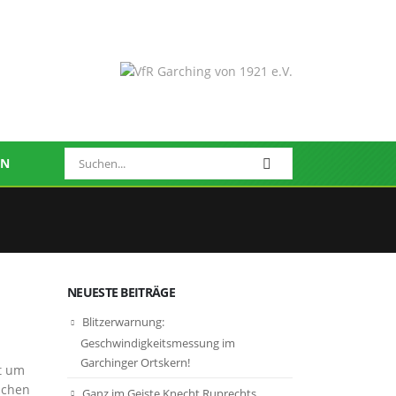
EN
NEUESTE BEITRÄGE
Blitzerwarnung:
Geschwindigkeitsmessung im
Garchinger Ortskern!
t um
achen
Ganz im Geiste Knecht Ruprechts