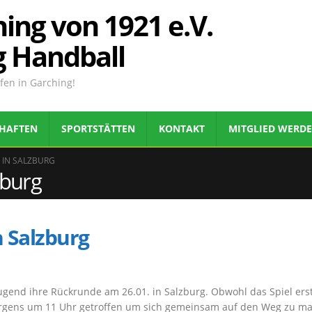
ing von 1921 e.V.
g Handball
en in Garching!
HAFTEN
SPORTSTÄTTEN
KONTAKT
MITGLIED WERD
 IN SALZBURG
zburg
n Salzburg
gend ihre Rückrunde am 26.01. in Salzburg. Obwohl das Spiel ers
orgens um 11 Uhr getroffen um sich gemeinsam auf den Weg zu m