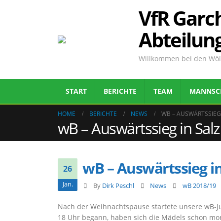
VfR Garch
Abteilun
Willkommen bei den Wölf
START
BERICHTE
TEAM
MANNSC
HOME
BERICHTE
NEWS
WB – AUSWÄRTSSIEG
wB – Auswärtssieg in Sal
wB – Auswärtssieg i
26
Jan.
By
Dirk Peschl
News
wB 2018/19
Nach der Weihnachtspause startete unsere wB-Ju
18 Uhr begann, haben sich die Mädels schon m