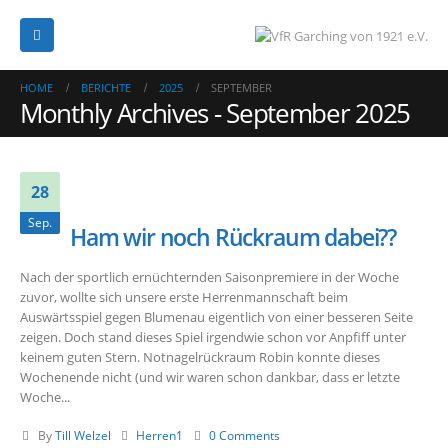
HOME
BERICHTE
2025
SEPTEMBER
Monthly Archives - September 2025
28
Sep.
Ham wir noch Rückraum dabei??
Nach der sportlich ernüchternden Saisonpremiere in der Woche
zuvor, wollte sich unsere erste Herrenmannschaft beim
Auswärtsspiel gegen Blumenau eigentlich von einer besseren Seite
zeigen. Doch stand dieses Spiel irgendwie schon vor Anpfiff unter
keinem guten Stern. Notnagelrückraum Robin konnte dieses
Wochenende nicht (und wir waren schon dankbar, dass er letzte
Woche...
By
Till Welzel
Herren1
0 Comments