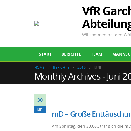
VfR Garch
Abteilun
Willkommen bei den Wölf
START
BERICHTE
TEAM
MANNSC
HOME
BERICHTE
2019
JUNI
Monthly Archives - Juni 2
30
Juni
mD – Große Enttäuschun
Am Sonntag, den 30.06., traf sich die 