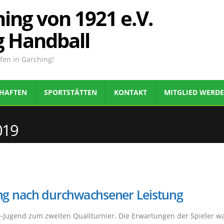
ing von 1921 e.V.
g Handball
en in Garching!
HAFTEN
SPORTSTÄTTEN
KONTAKT
MITGLIED WERD
019
g nach durchwachsener Leistung
mD-Jugend zum zweiten Qualiturnier. Die Erwartungen der Spieler w