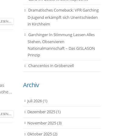
Dramatisches Comeback: VFR Garching
D-Jugend erkämpft sich Unentschieden
ESEN...
in Kirchheim
Garchinger In Stimmung Lassen Alles
Stehen, Observieren
Nationalmannschaft – Das GISLASON
Prinzip
Chancenlos in Gröbenzell
Archiv
das
ohe...
Juli 2026
(1)
Dezember 2025
(1)
ESEN...
November 2025
(3)
Oktober 2025
(2)