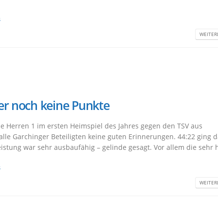
s
WEITERL
er noch keine Punkte
e Herren 1 im ersten Heimspiel des Jahres gegen den TSV aus
 alle Garchinger Beteiligten keine guten Erinnerungen. 44:22 ging 
eistung war sehr ausbaufähig – gelinde gesagt. Vor allem die sehr h
s
WEITERL