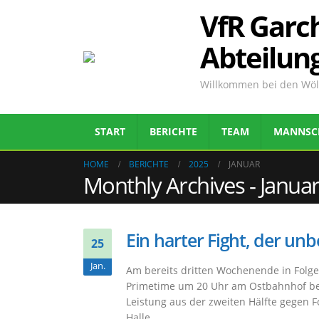
VfR Garch
Abteilun
Willkommen bei den Wölf
START
BERICHTE
TEAM
MANNSC
HOME
BERICHTE
2025
JANUAR
Monthly Archives - Janua
Ein harter Fight, der unb
25
Jan.
Am bereits dritten Wochenende in Folge
Primetime um 20 Uhr am Ostbahnhof be
Leistung aus der zweiten Hälfte gegen 
Halle...