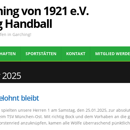
ing von 1921 e.V.
g Handball
en in Garching!
HAFTEN
SPORTSTÄTTEN
KONTAKT
MITGLIED WERD
r 2025
elohnt bleibt
 spielten unsere Herren 1 am Samstag, den 25.01.2025, zur absolu
im TSV München-Ost. Mit richtig Bock und dem Vorhaben an die g
Forstenried anzuknüpfen, kamen alle Wölfe überraschend pünktlich