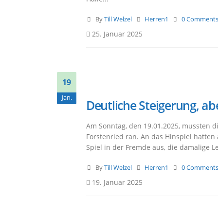
By
Till Welzel
Herren1
0 Comment
25. Januar 2025
19
Jan.
Deutliche Steigerung, ab
Am Sonntag, den 19.01.2025, mussten di
Forstenried ran. An das Hinspiel hatten
Spiel in der Fremde aus, die damalige L
By
Till Welzel
Herren1
0 Comment
19. Januar 2025