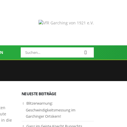
EN
NEUESTE BEITRÄGE
Blitzerwarnung:
ten
Geschwindigkeitsmessung im
ute
Garchinger Ortskern!
 in die
Ganz im Geiste Knecht Ruprechts