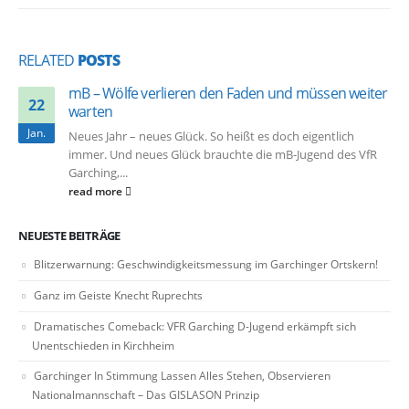
RELATED
POSTS
mB – Wölfe verlieren den Faden und müssen weiter
22
warten
Jan.
Neues Jahr – neues Glück. So heißt es doch eigentlich
immer. Und neues Glück brauchte die mB-Jugend des VfR
Garching,...
read more
NEUESTE BEITRÄGE
Blitzerwarnung: Geschwindigkeitsmessung im Garchinger Ortskern!
Ganz im Geiste Knecht Ruprechts
Dramatisches Comeback: VFR Garching D-Jugend erkämpft sich
Unentschieden in Kirchheim
Garchinger In Stimmung Lassen Alles Stehen, Observieren
Nationalmannschaft – Das GISLASON Prinzip