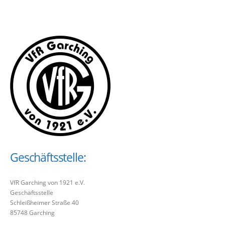
Geschäftsstelle:
VfR Garching von 1921 e.V.
Geschäftsstelle
Schleißheimer Straße 40
85748 Garching