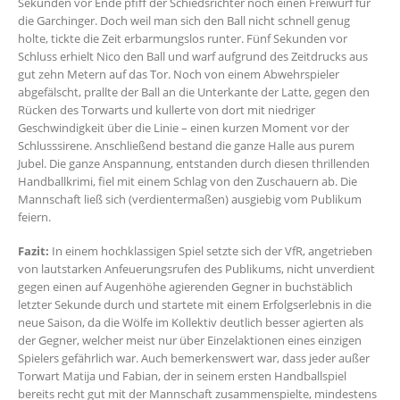
Sekunden vor Ende pfiff der Schiedsrichter noch einen Freiwurf für
die Garchinger. Doch weil man sich den Ball nicht schnell genug
holte, tickte die Zeit erbarmungslos runter. Fünf Sekunden vor
Schluss erhielt Nico den Ball und warf aufgrund des Zeitdrucks aus
gut zehn Metern auf das Tor. Noch von einem Abwehrspieler
abgefälscht, prallte der Ball an die Unterkante der Latte, gegen den
Rücken des Torwarts und kullerte von dort mit niedriger
Geschwindigkeit über die Linie – einen kurzen Moment vor der
Schlusssirene. Anschließend bestand die ganze Halle aus purem
Jubel. Die ganze Anspannung, entstanden durch diesen thrillenden
Handballkrimi, fiel mit einem Schlag von den Zuschauern ab. Die
Mannschaft ließ sich (verdientermaßen) ausgiebig vom Publikum
feiern.
Fazit:
In einem hochklassigen Spiel setzte sich der VfR, angetrieben
von lautstarken Anfeuerungsrufen des Publikums, nicht unverdient
gegen einen auf Augenhöhe agierenden Gegner in buchstäblich
letzter Sekunde durch und startete mit einem Erfolgserlebnis in die
neue Saison, da die Wölfe im Kollektiv deutlich besser agierten als
der Gegner, welcher meist nur über Einzelaktionen eines einzigen
Spielers gefährlich war. Auch bemerkenswert war, dass jeder außer
Torwart Matija und Fabian, der in seinem ersten Handballspiel
bereits recht gut mit der Mannschaft zusammenspielte, mindestens