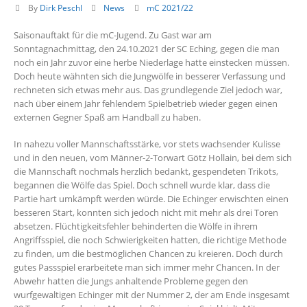
By
Dirk Peschl
News
mC 2021/22
Saisonauftakt für die mC-Jugend. Zu Gast war am
Sonntagnachmittag, den 24.10.2021 der SC Eching, gegen die man
noch ein Jahr zuvor eine herbe Niederlage hatte einstecken müssen.
Doch heute wähnten sich die Jungwölfe in besserer Verfassung und
rechneten sich etwas mehr aus. Das grundlegende Ziel jedoch war,
nach über einem Jahr fehlendem Spielbetrieb wieder gegen einen
externen Gegner Spaß am Handball zu haben.
In nahezu voller Mannschaftsstärke, vor stets wachsender Kulisse
und in den neuen, vom Männer-2-Torwart Götz Hollain, bei dem sich
die Mannschaft nochmals herzlich bedankt, gespendeten Trikots,
begannen die Wölfe das Spiel. Doch schnell wurde klar, dass die
Partie hart umkämpft werden würde. Die Echinger erwischten einen
besseren Start, konnten sich jedoch nicht mit mehr als drei Toren
absetzen. Flüchtigkeitsfehler behinderten die Wölfe in ihrem
Angriffsspiel, die noch Schwierigkeiten hatten, die richtige Methode
zu finden, um die bestmöglichen Chancen zu kreieren. Doch durch
gutes Passspiel erarbeitete man sich immer mehr Chancen. In der
Abwehr hatten die Jungs anhaltende Probleme gegen den
wurfgewaltigen Echinger mit der Nummer 2, der am Ende insgesamt