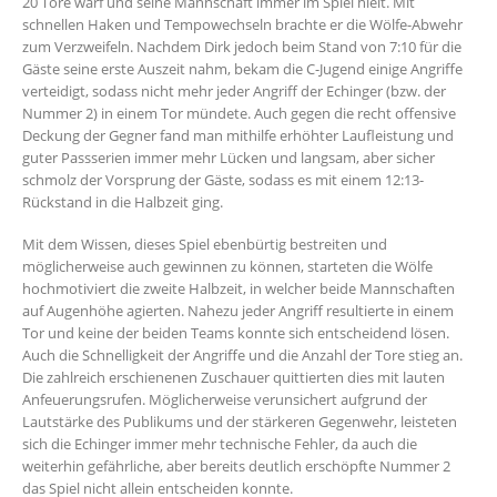
20 Tore warf und seine Mannschaft immer im Spiel hielt. Mit
schnellen Haken und Tempowechseln brachte er die Wölfe-Abwehr
zum Verzweifeln. Nachdem Dirk jedoch beim Stand von 7:10 für die
Gäste seine erste Auszeit nahm, bekam die C-Jugend einige Angriffe
verteidigt, sodass nicht mehr jeder Angriff der Echinger (bzw. der
Nummer 2) in einem Tor mündete. Auch gegen die recht offensive
Deckung der Gegner fand man mithilfe erhöhter Laufleistung und
guter Passserien immer mehr Lücken und langsam, aber sicher
schmolz der Vorsprung der Gäste, sodass es mit einem 12:13-
Rückstand in die Halbzeit ging.
Mit dem Wissen, dieses Spiel ebenbürtig bestreiten und
möglicherweise auch gewinnen zu können, starteten die Wölfe
hochmotiviert die zweite Halbzeit, in welcher beide Mannschaften
auf Augenhöhe agierten. Nahezu jeder Angriff resultierte in einem
Tor und keine der beiden Teams konnte sich entscheidend lösen.
Auch die Schnelligkeit der Angriffe und die Anzahl der Tore stieg an.
Die zahlreich erschienenen Zuschauer quittierten dies mit lauten
Anfeuerungsrufen. Möglicherweise verunsichert aufgrund der
Lautstärke des Publikums und der stärkeren Gegenwehr, leisteten
sich die Echinger immer mehr technische Fehler, da auch die
weiterhin gefährliche, aber bereits deutlich erschöpfte Nummer 2
das Spiel nicht allein entscheiden konnte.