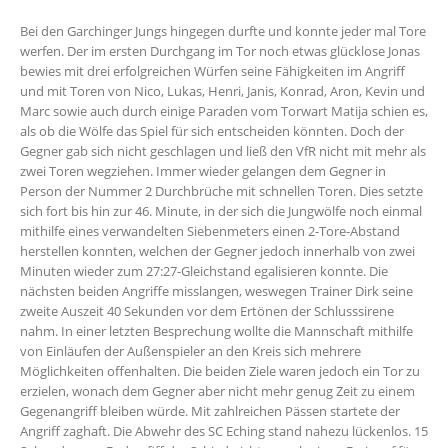
Bei den Garchinger Jungs hingegen durfte und konnte jeder mal Tore
werfen. Der im ersten Durchgang im Tor noch etwas glücklose Jonas
bewies mit drei erfolgreichen Würfen seine Fähigkeiten im Angriff
und mit Toren von Nico, Lukas, Henri, Janis, Konrad, Aron, Kevin und
Marc sowie auch durch einige Paraden vom Torwart Matija schien es,
als ob die Wölfe das Spiel für sich entscheiden könnten. Doch der
Gegner gab sich nicht geschlagen und ließ den VfR nicht mit mehr als
zwei Toren wegziehen. Immer wieder gelangen dem Gegner in
Person der Nummer 2 Durchbrüche mit schnellen Toren. Dies setzte
sich fort bis hin zur 46. Minute, in der sich die Jungwölfe noch einmal
mithilfe eines verwandelten Siebenmeters einen 2-Tore-Abstand
herstellen konnten, welchen der Gegner jedoch innerhalb von zwei
Minuten wieder zum 27:27-Gleichstand egalisieren konnte. Die
nächsten beiden Angriffe misslangen, weswegen Trainer Dirk seine
zweite Auszeit 40 Sekunden vor dem Ertönen der Schlusssirene
nahm. In einer letzten Besprechung wollte die Mannschaft mithilfe
von Einläufen der Außenspieler an den Kreis sich mehrere
Möglichkeiten offenhalten. Die beiden Ziele waren jedoch ein Tor zu
erzielen, wonach dem Gegner aber nicht mehr genug Zeit zu einem
Gegenangriff bleiben würde. Mit zahlreichen Pässen startete der
Angriff zaghaft. Die Abwehr des SC Eching stand nahezu lückenlos. 15